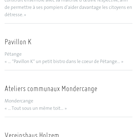
construit ensemble avec sa maîtrise d’œuvre respective, afin
de permettre à ses pompiers d’aider davantage les citoyens en
détresse. »
Pavillon K
Pétange
« … “Pavillon K“ un petit bistro dans le coeur de Pétange… »
Ateliers communaux Mondercange
Mondercange
« … Tout sous un même toit… »
Vereinshaus Holzem