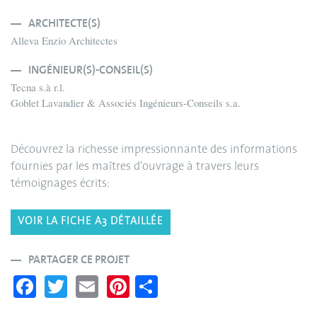
ARCHITECTE(S)
Alleva Enzio Architectes
INGÉNIEUR(S)-CONSEIL(S)
Tecna s.à r.l.
Goblet Lavandier & Associés Ingénieurs-Conseils s.a.
Découvrez la richesse impressionnante des informations
fournies par les maîtres d'ouvrage à travers leurs
témoignages écrits:
VOIR LA FICHE A3 DÉTAILLÉE
PARTAGER CE PROJET
Fa
T
E
Pi
S
ce
wi
m
nt
ha