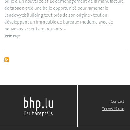
brille d’un nouvel éclat. Le déménagement de la manufacture
de tabac a créé une belle opportunité pour ramener le
Landewyck Building tout près de son origine - tout en
développant un immeuble de bureaux moderne avec de
nouveaux accents marquants. »
Prix reçu
Contact
FOOTER
MENU
Terms of use