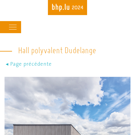
Main
navigation
Hall polyvalent Dudelange
Skip
to
main
content