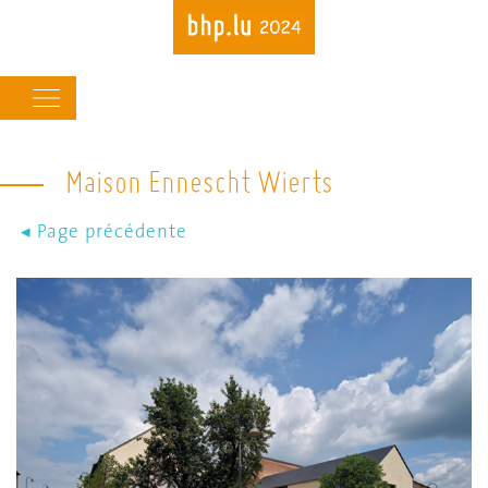
Main
navigation
Maison Ennescht Wierts
Skip
to
main
content