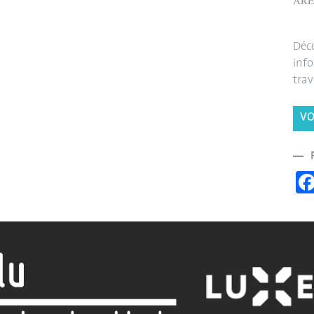
ARE
Déco
info
trav
VO