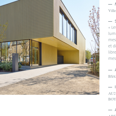
Vill
« L
lumi
mesu
et d
libr
mes
BSA
AU2
BOY