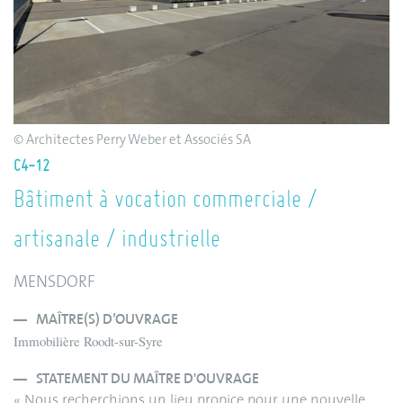
© Architectes Perry Weber et Associés SA
C4-12
Bâtiment à vocation commerciale /
artisanale / industrielle
MENSDORF
MAÎTRE(S) D’OUVRAGE
Immobilière Roodt-sur-Syre
STATEMENT DU MAÎTRE D'OUVRAGE
« Nous recherchions un lieu propice pour une nouvelle