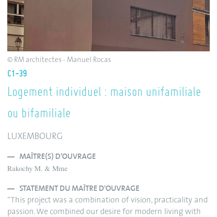
© RM architectes - Manuel Rocas
C1-39
Logement individuel : maison unifamiliale
ou bifamiliale
LUXEMBOURG
MAÎTRE(S) D’OUVRAGE
Rakochy M. & Mme
STATEMENT DU MAÎTRE D'OUVRAGE
“This project was a combination of vision, practicality and
passion. We combined our desire for modern living with