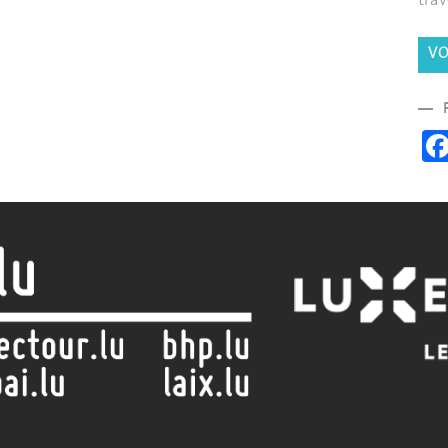
trav
VO