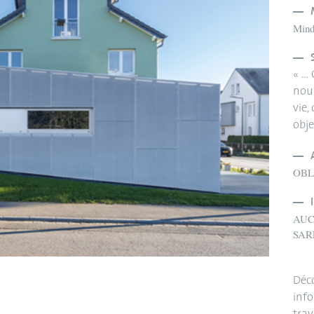
Mind
« … 
nous
vie,
obje
OBL
AUC
SAR
Déco
info