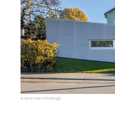
© steve troes fotodesign