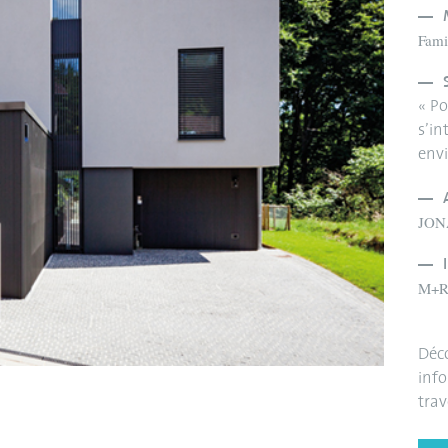
Fami
« Po
s’in
envi
JON
M+R
Déco
info
trav