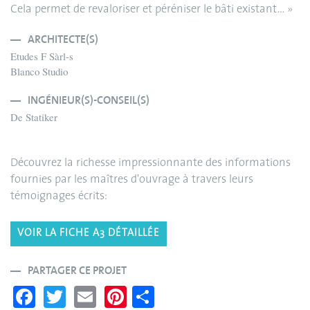
Cela permet de revaloriser et péréniser le bâti existant… »
ARCHITECTE(S)
Etudes F Sàrl-s
Blanco Studio
INGÉNIEUR(S)-CONSEIL(S)
De Statiker
Découvrez la richesse impressionnante des informations
fournies par les maîtres d'ouvrage à travers leurs
témoignages écrits:
VOIR LA FICHE A3 DÉTAILLÉE
PARTAGER CE PROJET
Fa
T
E
Pi
S