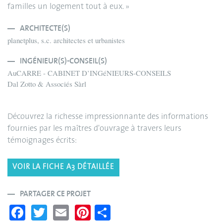
familles un logement tout à eux. »
ARCHITECTE(S)
planetplus, s.c. architectes et urbanistes
INGÉNIEUR(S)-CONSEIL(S)
AuCARRE - CABINET D’INGéNIEURS-CONSEILS
Dal Zotto & Associés Sàrl
Découvrez la richesse impressionnante des informations
fournies par les maîtres d'ouvrage à travers leurs
témoignages écrits:
VOIR LA FICHE A3 DÉTAILLÉE
PARTAGER CE PROJET
Fa
T
E
Pi
S