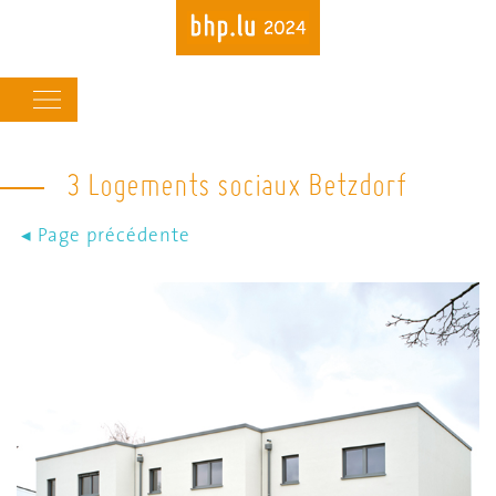
Main
navigation
3 Logements sociaux Betzdorf
Skip
to
main
content