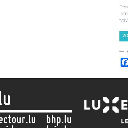
Déco
info
trav
VO