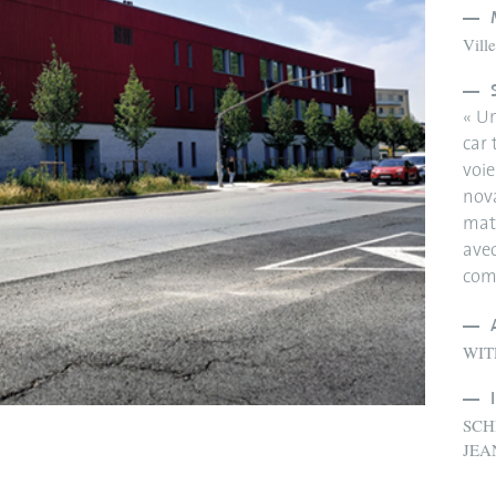
Vill
« Un
car 
voie
nov
mati
avec
com
WIT
SCH
JEA