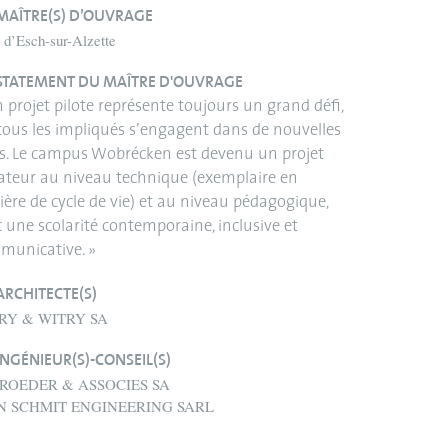
MAÎTRE(S) D’OUVRAGE
e d’Esch-sur-Alzette
STATEMENT DU MAÎTRE D'OUVRAGE
 projet pilote représente toujours un grand défi,
tous les impliqués s’engagent dans de nouvelles
s. Le campus Wobrécken est devenu un projet
ateur au niveau technique (exemplaire en
ère de cycle de vie) et au niveau pédagogique,
 une scolarité contemporaine, inclusive et
municative. »
ARCHITECTE(S)
RY & WITRY SA
INGÉNIEUR(S)-CONSEIL(S)
ROEDER & ASSOCIES SA
N SCHMIT ENGINEERING SARL