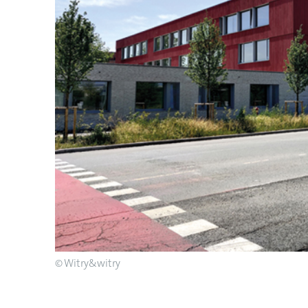
© Witry&witry