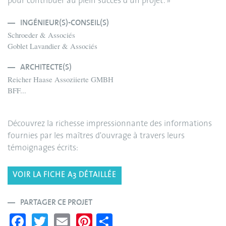
pour contribuer au plein succès d’un projet. »
INGÉNIEUR(S)-CONSEIL(S)
Schroeder & Associés
Goblet Lavandier & Associés
ARCHITECTE(S)
Reicher Haase Assoziierte GMBH
BFF...
Découvrez la richesse impressionnante des informations
fournies par les maîtres d'ouvrage à travers leurs
témoignages écrits:
VOIR LA FICHE A3 DÉTAILLÉE
PARTAGER CE PROJET
Fa
T
E
Pi
S