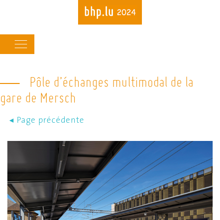
Main
navigation
Pôle d’échanges multimodal de la
Skip
to
gare de Mersch
main
content