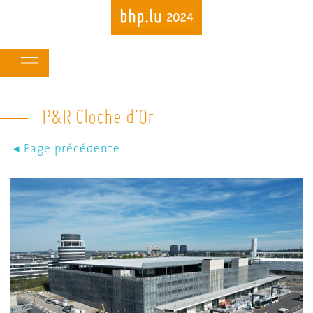
Main
navigation
P&R Cloche d’Or
Skip
to
main
content