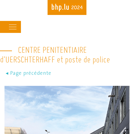
Main
navigation
CENTRE PENITENTIAIRE
Skip
to
d’UERSCHTERHAFF et poste de police
main
content