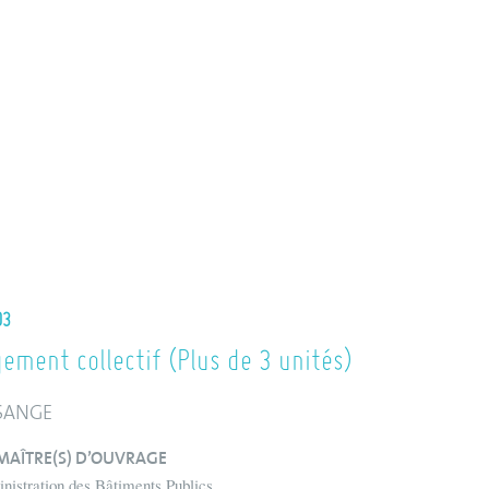
03
ement collectif (Plus de 3 unités)
SANGE
MAÎTRE(S) D’OUVRAGE
nistration des Bâtiments Publics