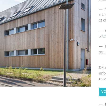
« Un
et c
ARCO
SGI 
Déco
info
trav
VO