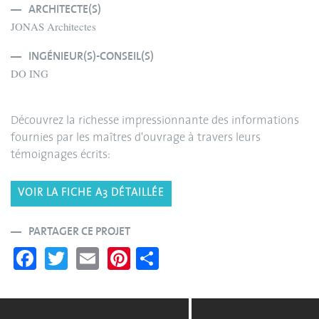
ARCHITECTE(S)
JONAS Architectes
INGÉNIEUR(S)-CONSEIL(S)
DO ING
Découvrez la richesse impressionnante des informations
fournies par les maîtres d'ouvrage à travers leurs
témoignages écrits:
VOIR LA FICHE A3 DÉTAILLÉE
PARTAGER CE PROJET
Fa
T
E
Pi
S
ce
wi
m
nt
ha
bo
tte
ail
er
re