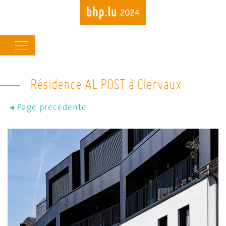
Main
navigation
Résidence AL POST à Clervaux
Skip
to
main
content