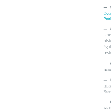
Cour
Patr
Une
hist
égal
rest
Belv
HL
Ener
ARE