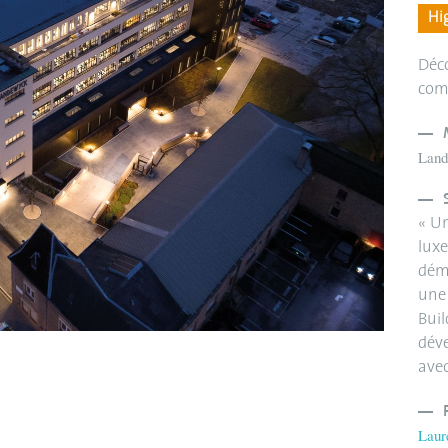
Hig
Déco
com
Land
« Un
luxe
dém
une
Buil
dév
ave
Laur