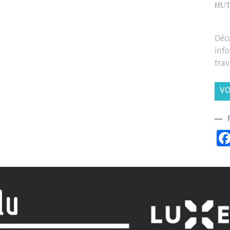
HUT
Déco
info
trav
VO