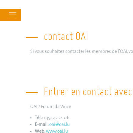
Main
navigation
contact OAI
Si vous souhaitez contacter les membres de l'OAI, 
Entrer en contact avec 
OAI / Forum da Vinci:
Tél.:
+352 42 24 06
E-mail:
oai@oai.lu
Web:
www.oai.lu