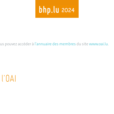
Skip
to
main
vous pouvez accéder à
l'annuaire des membres
du site
www.oai.lu
.
content
l'OAI