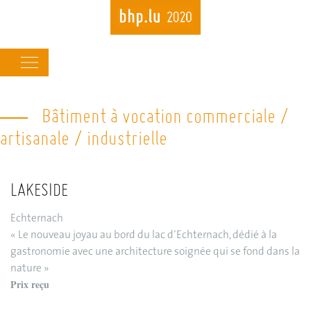
Main
navigation
Bâtiment à vocation commerciale /
Skip
to
artisanale / industrielle
main
content
LAKESIDE
Echternach
« Le nouveau joyau au bord du lac d’Echternach, dédié à la
gastronomie avec une architecture soignée qui se fond dans la
nature »
Prix reçu