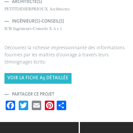
ARCHITECTE(S)
PETITDIDIERPRIOUX Architectes
INGÉNIEUR(S)-CONSEIL(S)
ICB Ingénieurs-Conseils S. à r. l.
Découvrez la richesse impressionnante des informations
fournies par les maîtres d'ouvrage à travers leurs
témoignages écrits:
VOIR LA FICHE A3 DÉTAILLÉE
PARTAGER CE PROJET
Fa
T
E
Pi
S
ce
wi
m
nt
ha
bo
tte
ail
er
re
ok
r
es