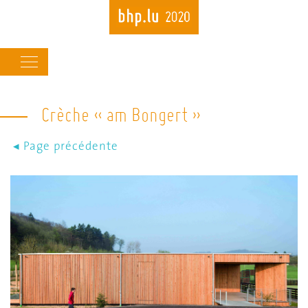
Main
navigation
Crèche « am Bongert »
Skip
to
main
content